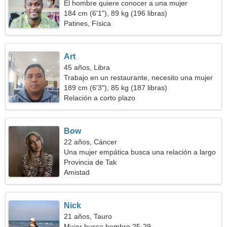
El hombre quiere conocer a una mujer
184 cm (6'1"), 89 kg (196 libras)
Patines, Física
Art
45 años, Libra
Trabajo en un restaurante, necesito una mujer
extraordinaria
189 cm (6'3"), 85 kg (187 libras)
Relación a corto plazo
Bow
22 años, Cáncer
Una mujer empática busca una relación a largo
plazo
Provincia de Tak
Amistad
Nick
21 años, Tauro
Mujer busca hombre 25-29